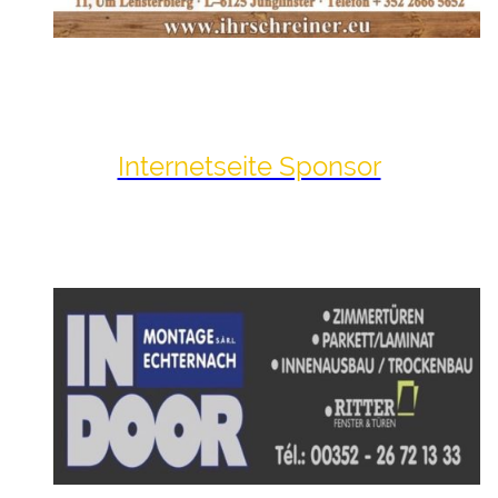
Internetseite Sponsor
Hangover Sport empfiehlt und sagt danke