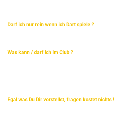
Nein, wir haben alles zum Testen da und helfen Dir
gerne.
Darf ich nur rein wenn ich Dart spiele ?
Nein, Du kannst Dich auch so mit anderen treffen.
Was kann / darf ich im Club ?
Mit Freunden Schocken oder Karten spielen.
Eigenes Gesellschaftsspiel mitbringen und spielen.
Bei Musik & Getränken einfach chillen, etc.
Egal was Du Dir vorstellst, fragen kostet nichts !
Wir lassen Dich wissen, ob es für den Verein machbar
ist.